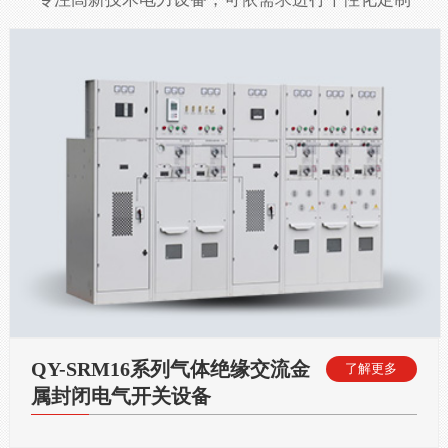
QY-SRM16系列气体绝缘交流金
了解更多
属封闭电气开关设备