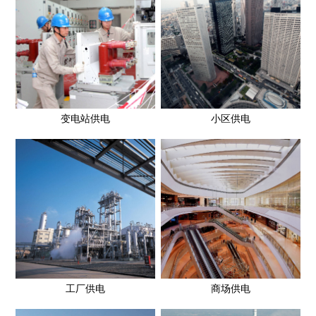
变电站供电
小区供电
工厂供电
商场供电