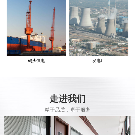
码头供电
发电厂
走进我们
精于品质，卓于服务