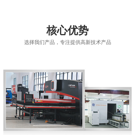
核心优势
选择我们产品，专注提供高新技术产品