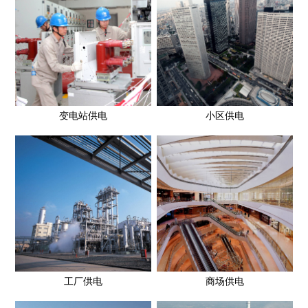
变电站供电
小区供电
工厂供电
商场供电