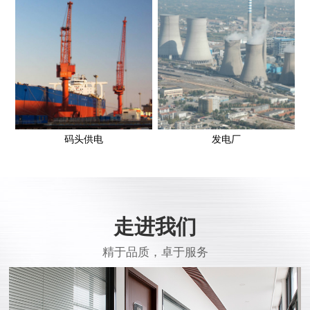
码头供电
发电厂
走进我们
精于品质，卓于服务