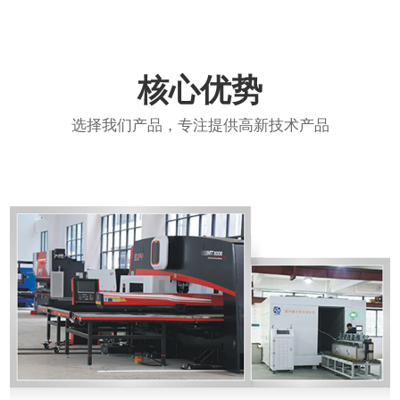
核心优势
选择我们产品，专注提供高新技术产品